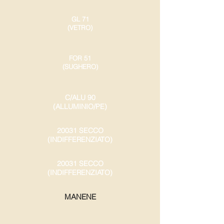
GL 71
(VETRO)
FOR 51
(SUGHERO)
C/ALU 90
(ALLUMINIO/PE)
20031 SECCO
(INDIFFERENZIATO)
20031 SECCO
(INDIFFERENZIATO)
MANENE