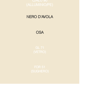
C/ALU 90
(ALLUMINIO/PE)
NERO D'AVOLA
OSA
GL 71
(VETRO)
FOR 51
(SUGHERO)
C/ALU 90
(ALLUMINIO/PE)
GL 70
(VETRO)